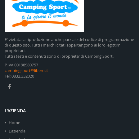
E' vietata la riproduzione anche parziale del codice di programmazione
di questo sito. Tutti i marchi citati appartengono ai loro legittimi
proprietari.
Tutti i testi e contenuti sono di proprieta' di Camping Sport.
P.IVA 00198980757
campingsport@libero.it
Tel: 0832.332020
L'AZIENDA
Home
L'azienda