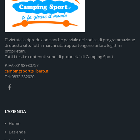
E' vietata la riproduzione anche parziale del codice di programmazione
di questo sito. Tutti i marchi citati appartengono ai loro legittimi
proprietari.
Tutti i testi e contenuti sono di proprieta' di Camping Sport.
P.IVA 00198980757
campingsport@libero.it
Tel: 0832.332020
L'AZIENDA
Home
L'azienda