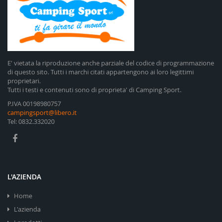
E' vietata la riproduzione anche parziale del codice di programmazione
di questo sito. Tutti i marchi citati appartengono ai loro legittimi
proprietari.
Tutti i testi e contenuti sono di proprieta' di Camping Sport.
P.IVA 00198980757
campingsport@libero.it
Tel: 0832.332020
L'AZIENDA
Home
L'azienda