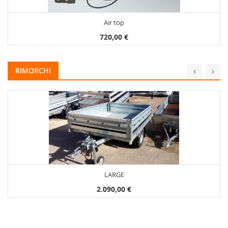
Air top
720,00 €
RIMORCHI
LARGE
2.090,00 €