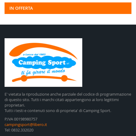
IN OFFERTA
E' vietata la riproduzione anche parziale del codice di programmazione
di questo sito. Tutti i marchi citati appartengono ai loro legittimi
proprietari.
Tutti i testi e contenuti sono di proprieta' di Camping Sport.
P.IVA 00198980757
campingsport@libero.it
Tel: 0832.332020