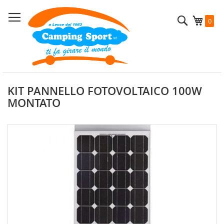
Salta
al
Cerca
Carrel
0
contenuto
KIT PANNELLO FOTOVOLTAICO 100W
MONTATO
Vai
alla
fine
della
galleria
di
immagini