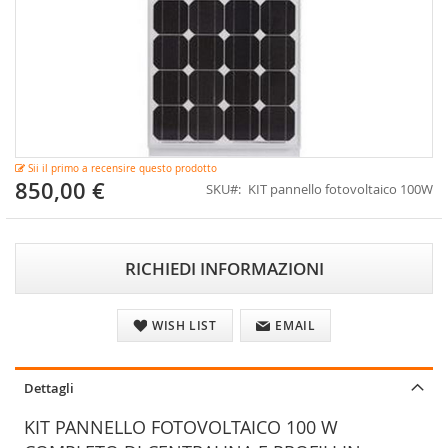
Vai
Sii il primo a recensire questo prodotto
all'inizio
850,00 €
SKU
KIT pannello fotovoltaico 100W
della
galleria
di
immagini
RICHIEDI INFORMAZIONI
WISH LIST
EMAIL
Dettagli
KIT PANNELLO FOTOVOLTAICO 100 W