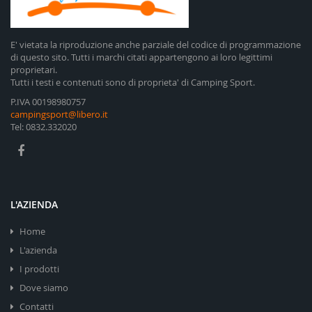
E' vietata la riproduzione anche parziale del codice di programmazione
di questo sito. Tutti i marchi citati appartengono ai loro legittimi
proprietari.
Tutti i testi e contenuti sono di proprieta' di Camping Sport.
P.IVA 00198980757
campingsport@libero.it
Tel: 0832.332020
L'AZIENDA
Home
L'azienda
I prodotti
Dove siamo
Contatti