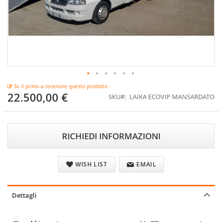
Vai
Sii il primo a recensire questo prodotto
all'inizio
22.500,00 €
SKU
LAIKA ECOVIP MANSARDATO
della
galleria
di
immagini
RICHIEDI INFORMAZIONI
WISH LIST
EMAIL
Dettagli