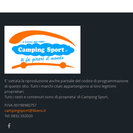
E' vietata la riproduzione anche parziale del codice di programmazione
di questo sito. Tutti i marchi citati appartengono ai loro legittimi
proprietari.
Tutti i testi e contenuti sono di proprieta' di Camping Sport.
P.IVA 00198980757
campingsport@libero.it
Tel: 0832.332020