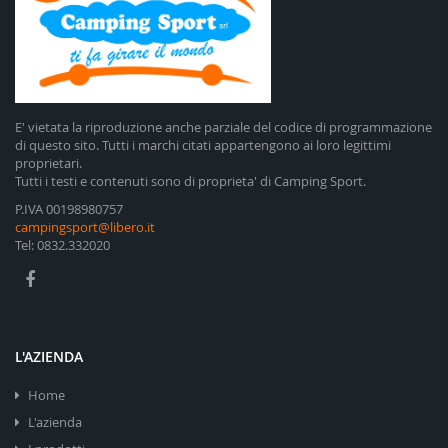
E' vietata la riproduzione anche parziale del codice di programmazione
di questo sito. Tutti i marchi citati appartengono ai loro legittimi
proprietari.
Tutti i testi e contenuti sono di proprieta' di Camping Sport.
P.IVA 00198980757
campingsport@libero.it
Tel: 0832.332020
L'AZIENDA
Home
L'azienda