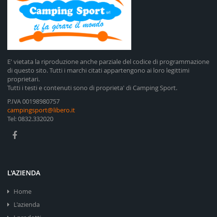
E' vietata la riproduzione anche parziale del codice di programmazione
di questo sito. Tutti i marchi citati appartengono ai loro legittimi
proprietari.
Tutti i testi e contenuti sono di proprieta' di Camping Sport.
P.IVA 00198980757
campingsport@libero.it
Tel: 0832.332020
L'AZIENDA
Home
L'azienda