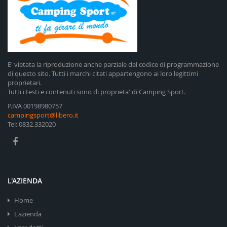
E' vietata la riproduzione anche parziale del codice di programmazione
di questo sito. Tutti i marchi citati appartengono ai loro legittimi
proprietari.
Tutti i testi e contenuti sono di proprieta' di Camping Sport.
P.IVA 00198980757
campingsport@libero.it
Tel: 0832.332020
L'AZIENDA
Home
L'azienda