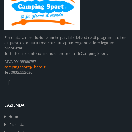
E' vietata la riproduzione anche parziale del codice di programmazione
di questo sito. Tutti i marchi citati appartengono ai loro legittimi
proprietari.
Tutti i testi e contenuti sono di proprieta' di Camping Sport.
P.IVA 00198980757
campingsport@libero.it
Tel: 0832.332020
L'AZIENDA
Home
L'azienda