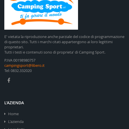
E' vietata la riproduzione anche parziale del codice di programmazione
di questo sito. Tutti i marchi citati appartengono ai loro legittimi
proprietari.
Tutti i testi e contenuti sono di proprieta' di Camping Sport.
P.IVA 00198980757
campingsport@libero.it
Tel: 0832.332020
L'AZIENDA
Home
L'azienda