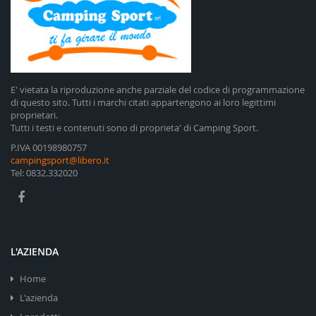
E' vietata la riproduzione anche parziale del codice di programmazione
di questo sito. Tutti i marchi citati appartengono ai loro legittimi
proprietari.
Tutti i testi e contenuti sono di proprieta' di Camping Sport.
P.IVA 00198980757
campingsport@libero.it
Tel: 0832.332020
L'AZIENDA
Home
L'azienda