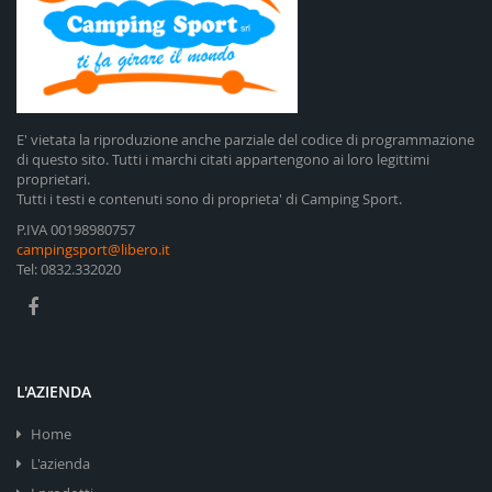
E' vietata la riproduzione anche parziale del codice di programmazione
di questo sito. Tutti i marchi citati appartengono ai loro legittimi
proprietari.
Tutti i testi e contenuti sono di proprieta' di Camping Sport.
P.IVA 00198980757
campingsport@libero.it
Tel: 0832.332020
L'AZIENDA
Home
L'azienda