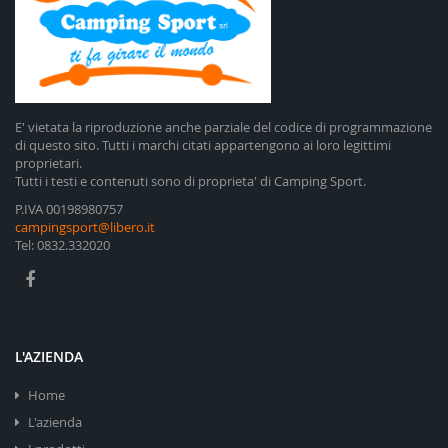
E' vietata la riproduzione anche parziale del codice di programmazione
di questo sito. Tutti i marchi citati appartengono ai loro legittimi
proprietari.
Tutti i testi e contenuti sono di proprieta' di Camping Sport.
P.IVA 00198980757
campingsport@libero.it
Tel: 0832.332020
L'AZIENDA
Home
L'azienda