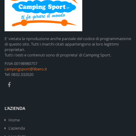
E' vietata la riproduzione anche parziale del codice di programmazione
di questo sito. Tutti i marchi citati appartengono ai loro legittimi
proprietari.
Tutti i testi e contenuti sono di proprieta' di Camping Sport.
P.IVA 00198980757
campingsport@libero.it
Tel: 0832.332020
L'AZIENDA
Home
L'azienda