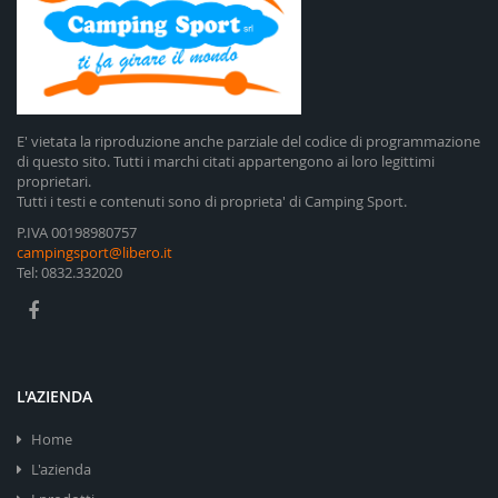
E' vietata la riproduzione anche parziale del codice di programmazione
di questo sito. Tutti i marchi citati appartengono ai loro legittimi
proprietari.
Tutti i testi e contenuti sono di proprieta' di Camping Sport.
P.IVA 00198980757
campingsport@libero.it
Tel: 0832.332020
L'AZIENDA
Home
L'azienda