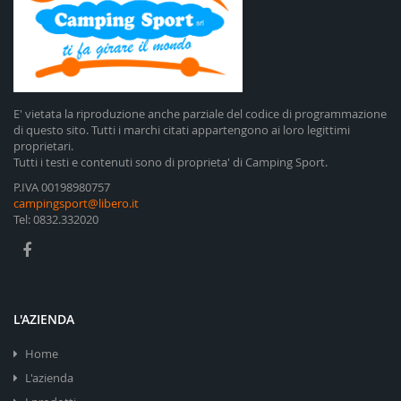
E' vietata la riproduzione anche parziale del codice di programmazione
di questo sito. Tutti i marchi citati appartengono ai loro legittimi
proprietari.
Tutti i testi e contenuti sono di proprieta' di Camping Sport.
P.IVA 00198980757
campingsport@libero.it
Tel: 0832.332020
L'AZIENDA
Home
L'azienda