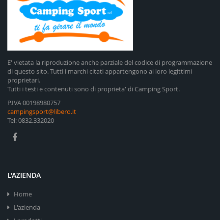
E' vietata la riproduzione anche parziale del codice di programmazione
di questo sito. Tutti i marchi citati appartengono ai loro legittimi
proprietari.
Tutti i testi e contenuti sono di proprieta' di Camping Sport.
P.IVA 00198980757
campingsport@libero.it
Tel: 0832.332020
L'AZIENDA
Home
L'azienda