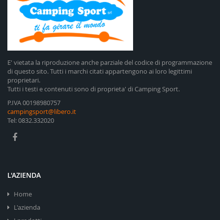
E' vietata la riproduzione anche parziale del codice di programmazione
di questo sito. Tutti i marchi citati appartengono ai loro legittimi
proprietari.
Tutti i testi e contenuti sono di proprieta' di Camping Sport.
P.IVA 00198980757
campingsport@libero.it
Tel: 0832.332020
L'AZIENDA
Home
L'azienda