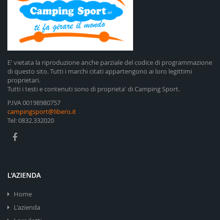
E' vietata la riproduzione anche parziale del codice di programmazione
di questo sito. Tutti i marchi citati appartengono ai loro legittimi
proprietari.
Tutti i testi e contenuti sono di proprieta' di Camping Sport.
P.IVA 00198980757
campingsport@libero.it
Tel: 0832.332020
L'AZIENDA
Home
L'azienda