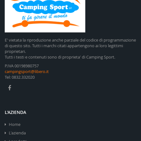
E' vietata la riproduzione anche parziale del codice di programmazione
di questo sito. Tutti i marchi citati appartengono ai loro legittimi
proprietari.
Tutti i testi e contenuti sono di proprieta' di Camping Sport.
P.IVA 00198980757
campingsport@libero.it
Tel: 0832.332020
L'AZIENDA
Home
L'azienda