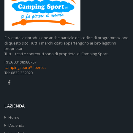
E' vietata la riproduzione anche parziale del codice di programmazione
di questo sito. Tutti i marchi citati appartengono ai loro legittimi
proprietari.
Tutti i testi e contenuti sono di proprieta' di Camping Sport.
P.IVA 00198980757
campingsport@libero.it
Tel: 0832.332020
L'AZIENDA
Home
L'azienda