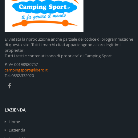
E' vietata la riproduzione anche parziale del codice di programmazione
di questo sito. Tutti i marchi citati appartengono ai loro legittimi
proprietari.
Tutti i testi e contenuti sono di proprieta' di Camping Sport.
P.IVA 00198980757
campingsport@libero.it
Tel: 0832.332020
L'AZIENDA
Home
L'azienda