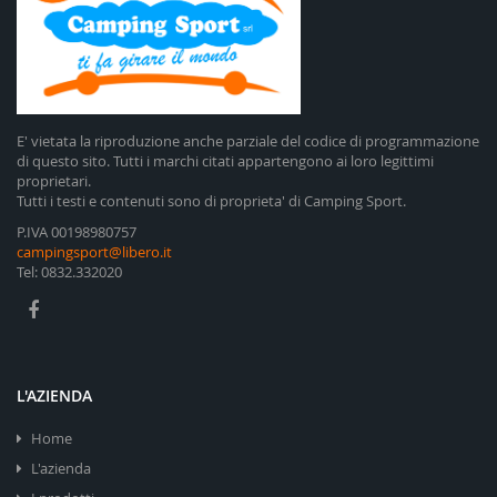
E' vietata la riproduzione anche parziale del codice di programmazione
di questo sito. Tutti i marchi citati appartengono ai loro legittimi
proprietari.
Tutti i testi e contenuti sono di proprieta' di Camping Sport.
P.IVA 00198980757
campingsport@libero.it
Tel: 0832.332020
L'AZIENDA
Home
L'azienda