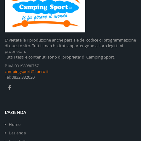
E' vietata la riproduzione anche parziale del codice di programmazione
di questo sito. Tutti i marchi citati appartengono ai loro legittimi
proprietari.
Tutti i testi e contenuti sono di proprieta' di Camping Sport.
P.IVA 00198980757
campingsport@libero.it
Tel: 0832.332020
L'AZIENDA
Home
L'azienda