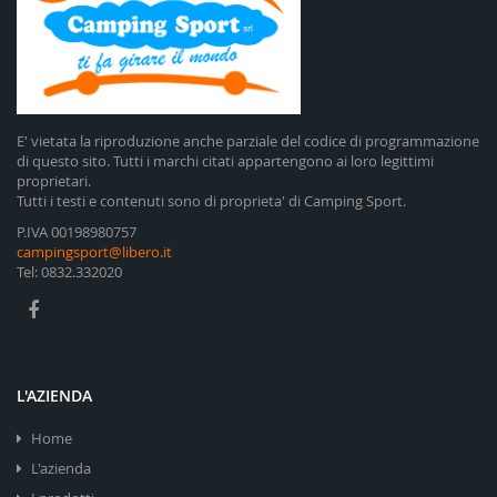
E' vietata la riproduzione anche parziale del codice di programmazione
di questo sito. Tutti i marchi citati appartengono ai loro legittimi
proprietari.
Tutti i testi e contenuti sono di proprieta' di Camping Sport.
P.IVA 00198980757
campingsport@libero.it
Tel: 0832.332020
L'AZIENDA
Home
L'azienda