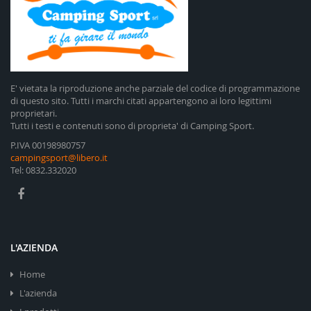
E' vietata la riproduzione anche parziale del codice di programmazione
di questo sito. Tutti i marchi citati appartengono ai loro legittimi
proprietari.
Tutti i testi e contenuti sono di proprieta' di Camping Sport.
P.IVA 00198980757
campingsport@libero.it
Tel: 0832.332020
L'AZIENDA
Home
L'azienda