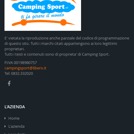
E' vietata la riproduzione anche parziale del codice di programmazione
di questo sito. Tutti i marchi citati appartengono ai loro legittimi
proprietari.
Tutti i testi e contenuti sono di proprieta' di Camping Sport.
P.IVA 00198980757
campingsport@libero.it
Tel: 0832.332020
L'AZIENDA
Home
L'azienda