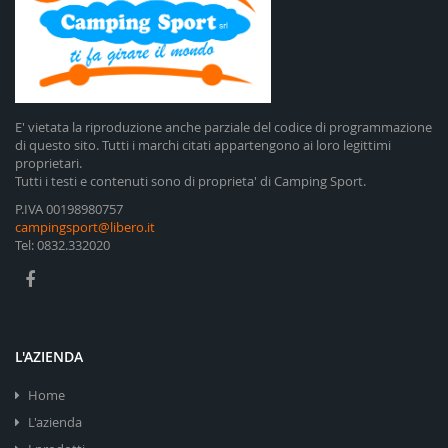
E' vietata la riproduzione anche parziale del codice di programmazione
di questo sito. Tutti i marchi citati appartengono ai loro legittimi
proprietari.
Tutti i testi e contenuti sono di proprieta' di Camping Sport.
P.IVA 00198980757
campingsport@libero.it
Tel: 0832.332020
L'AZIENDA
Home
L'azienda