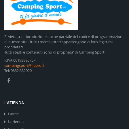
E' vietata la riproduzione anche parziale del codice di programmazione
di questo sito. Tutti i marchi citati appartengono ai loro legittimi
proprietari.
Tutti i testi e contenuti sono di proprieta' di Camping Sport.
P.IVA 00198980757
campingsport@libero.it
Tel: 0832.332020
L'AZIENDA
Home
L'azienda