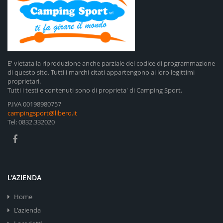
E' vietata la riproduzione anche parziale del codice di programmazione
di questo sito. Tutti i marchi citati appartengono ai loro legittimi
proprietari.
Tutti i testi e contenuti sono di proprieta' di Camping Sport.
P.IVA 00198980757
campingsport@libero.it
Tel: 0832.332020
L'AZIENDA
Home
L'azienda