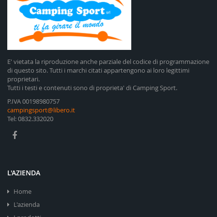
E' vietata la riproduzione anche parziale del codice di programmazione
di questo sito. Tutti i marchi citati appartengono ai loro legittimi
proprietari.
Tutti i testi e contenuti sono di proprieta' di Camping Sport.
P.IVA 00198980757
campingsport@libero.it
Tel: 0832.332020
L'AZIENDA
Home
L'azienda