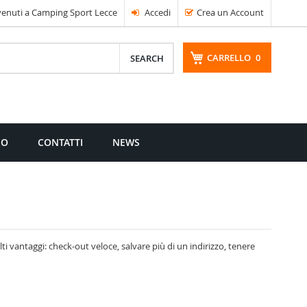
enuti a Camping Sport Lecce
Accedi
Crea un Account
CARRELLO
0
CERCA
MO
CONTATTI
NEWS
i vantaggi: check-out veloce, salvare più di un indirizzo, tenere