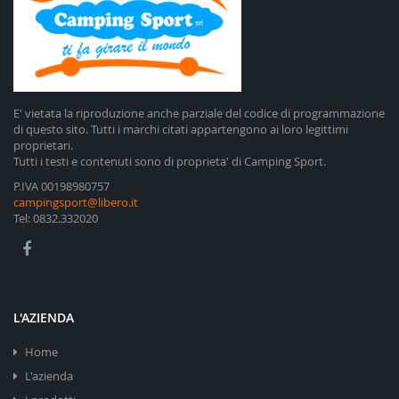
E' vietata la riproduzione anche parziale del codice di programmazione
di questo sito. Tutti i marchi citati appartengono ai loro legittimi
proprietari.
Tutti i testi e contenuti sono di proprieta' di Camping Sport.
P.IVA 00198980757
campingsport@libero.it
Tel: 0832.332020
L'AZIENDA
Home
L'azienda