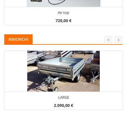
Air top
720,00 €
RIMORCHI
LARGE
2.090,00 €