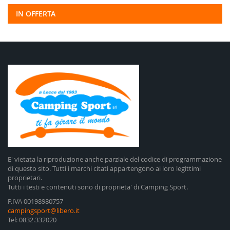
IN OFFERTA
E' vietata la riproduzione anche parziale del codice di programmazione
di questo sito. Tutti i marchi citati appartengono ai loro legittimi
proprietari.
Tutti i testi e contenuti sono di proprieta' di Camping Sport.
P.IVA 00198980757
campingsport@libero.it
Tel: 0832.332020