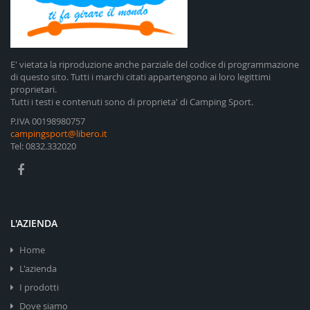
E' vietata la riproduzione anche parziale del codice di programmazione
di questo sito. Tutti i marchi citati appartengono ai loro legittimi
proprietari.
Tutti i testi e contenuti sono di proprieta' di Camping Sport.
P.IVA 00198980757
campingsport@libero.it
Tel: 0832.332020
L'AZIENDA
Home
L'azienda
I prodotti
Dove siamo