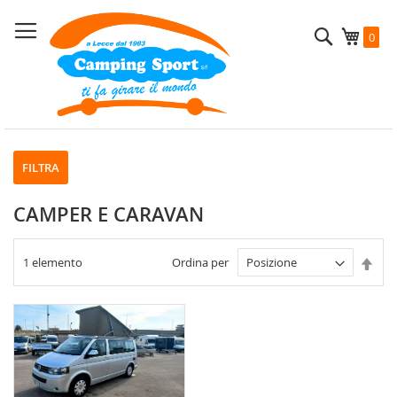
Salta
al
Cerca
Carrel
0
contenuto
FILTRA
CAMPER E CARAVAN
Imp
1
elemento
Ordina per
la
dire
decr