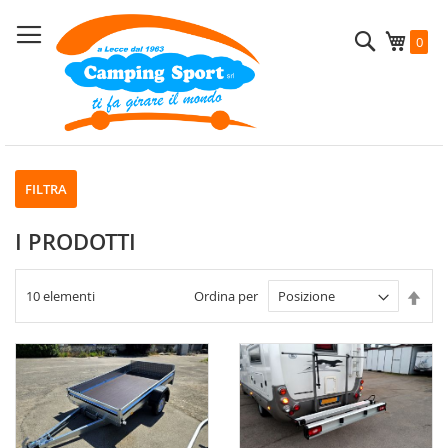
Salta
al
Cerca
Carrel
0
contenuto
FILTRA
I PRODOTTI
Imp
10
elementi
Ordina per
la
dire
decr