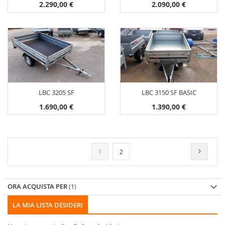
2.290,00 €
2.090,00 €
LBC 3205 SF
LBC 3150 SF BASIC
1.690,00 €
1.390,00 €
Pagina
Attualmente stai leggendo la pagina
Pagina
Pagina
Success
1
2
ORA ACQUISTA PER
LA MIA LISTA DESIDERI