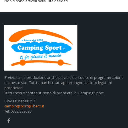
Non ci sono articoli nella lista desideri.
E' vietata la riproduzione anche parziale del codice di programmazione
di questo sito. Tutti i marchi citati appartengono ai loro legittimi
proprietari.
Tutti i testi e contenuti sono di proprieta' di Camping Sport.
P.IVA 00198980757
campingsport@libero.it
Tel: 0832.332020