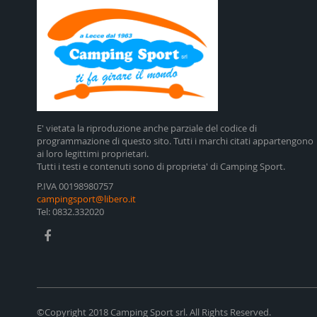
E' vietata la riproduzione anche parziale del codice di
programmazione di questo sito. Tutti i marchi citati appartengono
ai loro legittimi proprietari.
Tutti i testi e contenuti sono di proprieta' di Camping Sport.
P.IVA 00198980757
campingsport@libero.it
Tel: 0832.332020
©Copyright 2018 Camping Sport srl. All Rights Reserved.