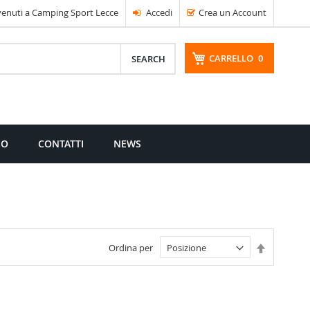
enuti a Camping Sport Lecce
Accedi
Crea un Account
CARRELLO
0
CERCA
MO
CONTATTI
NEWS
Imposta
Ordina per
la
direzione
decrescen