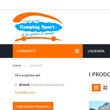
Salta
al
contenuto
I PRODOTTI
L'AZIENDA
Home
I prodotti
I PRODO
Ora acquista per
Rimuovi
Brand
Caravans International
Mostr
Griglia
Li
questo
come
Cancella tutto
articolo
CONFRONTA PRODOTTI