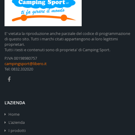
E' vietata la riproduzione anche parziale del codice di programmazione
di questo sito. Tutti i marchi citati appartengono ai loro legittimi
proprietari.
Tutti i testi e contenuti sono di proprieta' di Camping Sport.
P.IVA 00198980757
campingsport@libero.it
Tel: 0832.332020
L'AZIENDA
Home
L'azienda
I prodotti