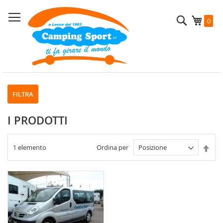
Salta
al
Cerca
Carrel
0
contenuto
FILTRA
I PRODOTTI
Imp
1
elemento
Ordina per
la
dire
decr