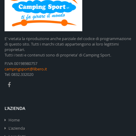
E' vietata la riproduzione anche parziale del codice di programmazione
di questo sito. Tutti i marchi citati appartengono ai loro legittimi
proprietari.
Tutti i testi e contenuti sono di proprieta' di Camping Sport.
P.IVA 00198980757
campingsport@libero.it
Tel: 0832.332020
L'AZIENDA
Home
L'azienda