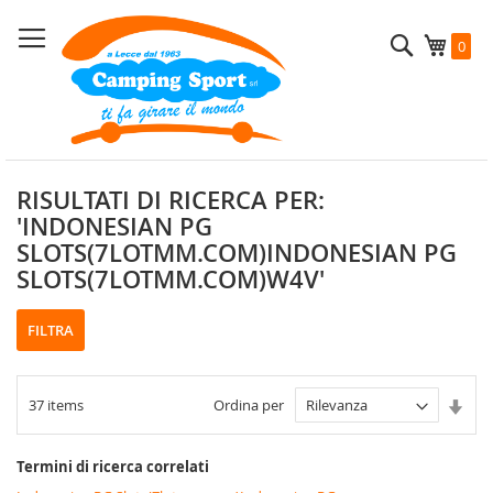
Salta
al
Cerca
Carrel
0
contenuto
RISULTATI DI RICERCA PER:
'INDONESIAN PG
SLOTS(7LOTMM.COM)INDONESIAN PG
SLOTS(7LOTMM.COM)W4V'
FILTRA
Imp
37
items
Ordina per
la
dire
cres
Termini di ricerca correlati