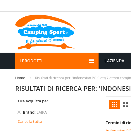
Salta
al
contenuto
I PRODOTTI
L'AZIENDA
Home
Risultati di ricerca per: 'Indonesian PG Slots(7lotmm.com
RISULTATI DI RICERCA PER: 'INDO
Ora acquista per
Mostr
Griglia
Li
come
Rimuovi
Brand
LAIKA
questo
Cancella tutto
articolo
Termini di ri
Indonesian PG