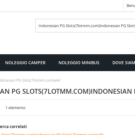
Benv
Cerca
NOLEGGIO CAMPER
NOLEGGIO MINIBUS
DOVE SIA
)Indonesian PG Slots(7lotmm.com)w4v'
NESIAN PG SLOTS(7LOTMM.COM)INDONESIA
a
sta
1
elemento
cerca correlati
 Slots(7lotmm.com)Indonesian PG Slots(7lotmm.com)w0k