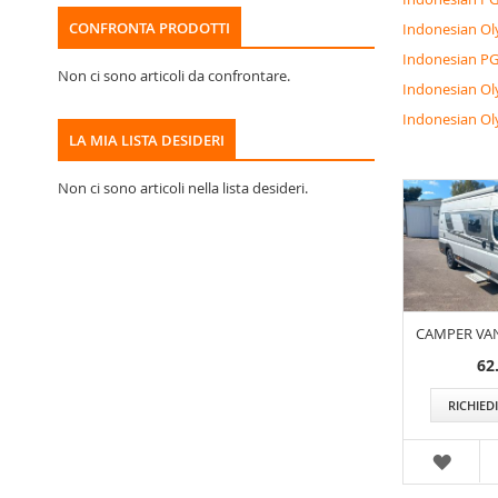
CONFRONTA PRODOTTI
Indonesian O
Indonesian P
Non ci sono articoli da confrontare.
Indonesian O
Indonesian O
LA MIA LISTA DESIDERI
Non ci sono articoli nella lista desideri.
CAMPER VAN
62
RICHIED
WISH
LIST