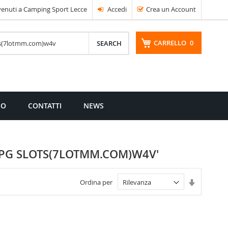
enuti a Camping Sport Lecce
Accedi
Crea un Account
CARRELLO
0
CERCA
MO
CONTATTI
NEWS
N PG SLOTS(7LOTMM.COM)W4V'
Imposta
Ordina per
la
direzione
crescente