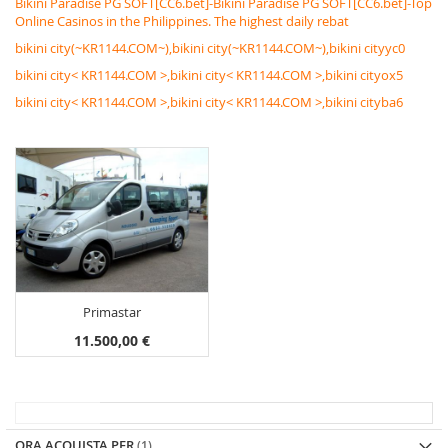
Bikini Paradise PG SOFT[CC6.bet]-Bikini Paradise PG SOFT[CC6.bet]-Top
Online Casinos in the Philippines. The highest daily rebat
bikini city(~KR1144.COM~),bikini city(~KR1144.COM~),bikini cityyc0
bikini city< KR1144.COM >,bikini city< KR1144.COM >,bikini cityox5
bikini city< KR1144.COM >,bikini city< KR1144.COM >,bikini cityba6
Primastar
11.500,00 €
ORA ACQUISTA PER