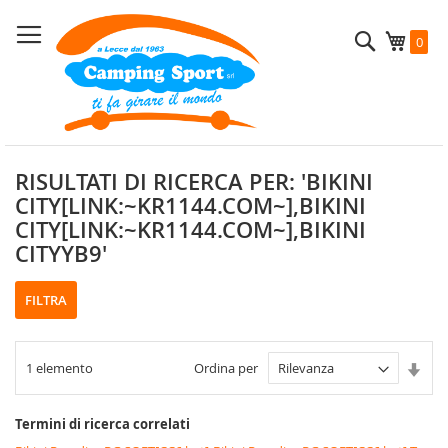
Salta
al
Cerca
Carrel
0
contenuto
RISULTATI DI RICERCA PER: 'BIKINI
CITY[LINK:~KR1144.COM~],BIKINI
CITY[LINK:~KR1144.COM~],BIKINI
CITYYB9'
FILTRA
Imp
1
elemento
Ordina per
la
dire
cres
Termini di ricerca correlati