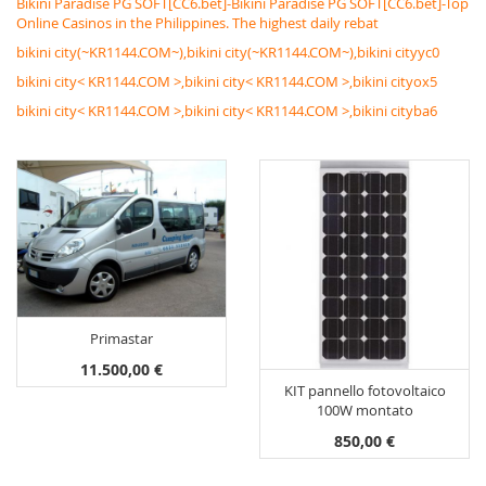
Bikini Paradise PG SOFT[CC6.bet]-Bikini Paradise PG SOFT[CC6.bet]-Top
Online Casinos in the Philippines. The highest daily rebat
bikini city(~KR1144.COM~),bikini city(~KR1144.COM~),bikini cityyc0
bikini city< KR1144.COM >,bikini city< KR1144.COM >,bikini cityox5
bikini city< KR1144.COM >,bikini city< KR1144.COM >,bikini cityba6
Primastar
11.500,00 €
KIT pannello fotovoltaico
100W montato
850,00 €