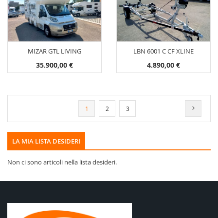
MIZAR GTL LIVING
LBN 6001 C CF XLINE
35.900,00 €
4.890,00 €
Pagina
Attualmente stai leggendo la pagina
Pagina
Pagina
Pagina
Success
1
2
3
LA MIA LISTA DESIDERI
Non ci sono articoli nella lista desideri.