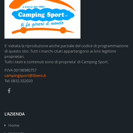
E' vietata la riproduzione anche parziale del codice di programmazione
di questo sito. Tutti i marchi citati appartengono ai loro legittimi
proprietari.
Tutti i testi e contenuti sono di proprieta' di Camping Sport.
P.IVA 00198980757
campingsport@libero.it
Tel: 0832.332020
L'AZIENDA
Home