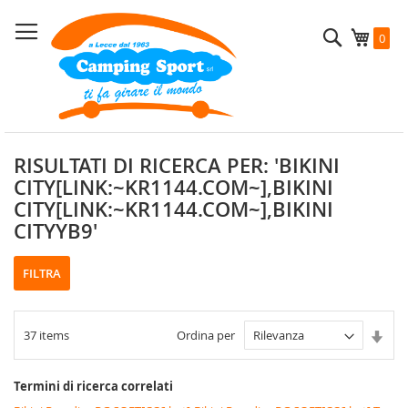
Salta
al
Cerca
Carrel
0
contenuto
RISULTATI DI RICERCA PER: 'BIKINI
CITY[LINK:~KR1144.COM~],BIKINI
CITY[LINK:~KR1144.COM~],BIKINI
CITYYB9'
FILTRA
Imp
37
items
Ordina per
la
dire
cres
Termini di ricerca correlati